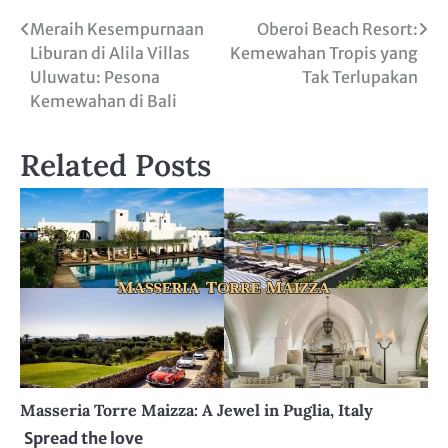
Post
Meraih Kesempurnaan
Oberoi Beach Resort:
Liburan di Alila Villas
Kemewahan Tropis yang
navigation
Uluwatu: Pesona
Tak Terlupakan
Kemewahan di Bali
Related Posts
Masseria Torre Maizza: A Jewel in Puglia, Italy
Spread the love