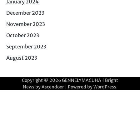
January 2024
December 2023
November 2023
October 2023
September 2023
August 2023
Copyright © 2026
GENNELYMACUHA
| Bright
News by
Ascendoor
| Powered by
WordPress
.