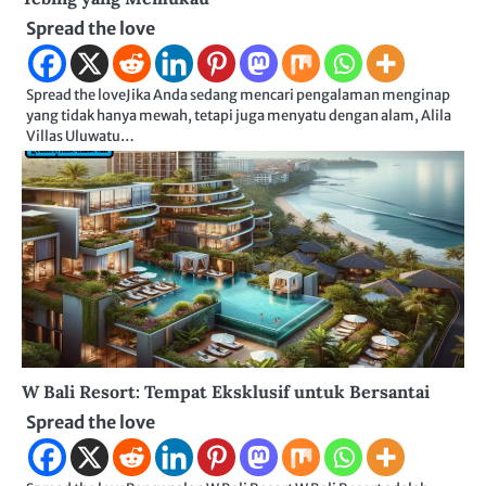
Spread the love
Spread the loveJika Anda sedang mencari pengalaman menginap
yang tidak hanya mewah, tetapi juga menyatu dengan alam, Alila
Villas Uluwatu…
W Bali Resort: Tempat Eksklusif untuk Bersantai
Spread the love