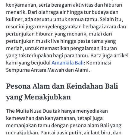
kenyamanan, serta beragam aktivitas dan hiburan
menarik. Dari olahraga air hingga tur budaya dan
kuliner, ada sesuatu untuk semua tamu. Selain itu,
resor ini juga menyelenggarakan berbagai acara dan
pertunjukan hiburan yang menarik, mulai dari
pertunjukan musik live hingga pesta tema yang
meriah, untuk memastikan pengalaman liburan
yang tak terlupakan bagi para tamu. Baca juga artikel
kami yang berjudul
Amankila Bali
: Kombinasi
Sempurna Antara Mewah dan Alami.
Pesona Alam dan Keindahan Bali
yang Menakjubkan
The Mulia Nusa Dua tak hanya menyediakan
kemewahan dan kenyamanan, tetapi juga
memanjakan tamu dengan pesona alam Bali yang
menakjubkan. Pantai pasir putih, air laut biru, dan