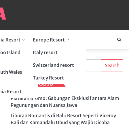
lia Resort
Europe Resort
oo Island
Italy resort
Search
ah
Switzerland resort
Search
uth Wales
Turkey Resort
LATEST POSTS
ia Resort
Plataran Bromo: Gabungan Eksklusif antara Alam
Pegunungan dan Nuansa Jawa
Liburan Romantis di Bali: Resort Seperti Viceroy
Bali dan Kamandalu Ubud yang Wajib Dicoba