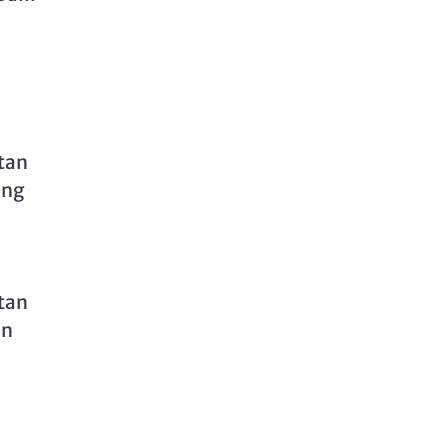
tan
ang
tan
an