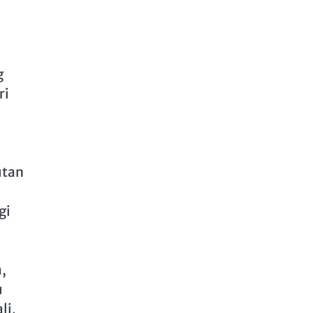
g
ri
utan
gi
,
u
li,