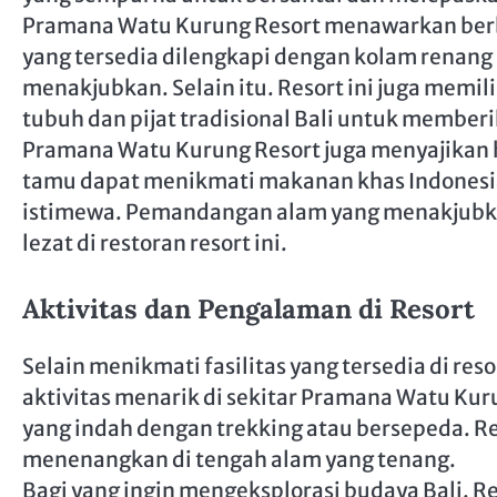
Pramana Watu Kurung Resort menawarkan berba
yang tersedia dilengkapi dengan kolam renan
menakjubkan. Selain itu. Resort ini juga mem
tubuh dan pijat tradisional Bali untuk member
Pramana Watu Kurung Resort juga menyajikan h
tamu dapat menikmati makanan khas Indonesia
istimewa. Pemandangan alam yang menakjubkan
lezat di restoran resort ini.
Aktivitas dan Pengalaman di Resort
Selain menikmati fasilitas yang tersedia di re
aktivitas menarik di sekitar Pramana Watu Kur
yang indah dengan trekking atau bersepeda. Re
menenangkan di tengah alam yang tenang.
Bagi yang ingin mengeksplorasi budaya Bali. R