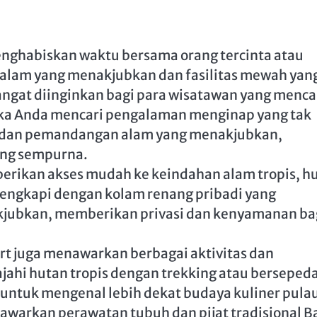
nghabiskan waktu bersama orang tercinta atau
alam yang menakjubkan dan fasilitas mewah yan
sangat diinginkan bagi para wisatawan yang menca
ika Anda mencari pengalaman menginap yang tak
 dan pemandangan alam yang menakjubkan,
ang sempurna.
mberikan akses mudah ke keindahan alam tropis, h
dilengkapi dengan kolam renang pribadi yang
ubkan, memberikan privasi dan kenyamanan ba
rt juga menawarkan berbagai aktivitas dan
ahi hutan tropis dengan trekking atau bersepeda
 untuk mengenal lebih dekat budaya kuliner pula
nawarkan perawatan tubuh dan pijat tradisional Ba