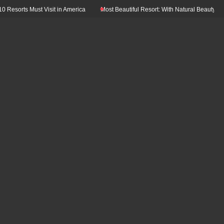
ts Must Visit in America
Most Beautiful Resort: With Natural Beauty In The Wor