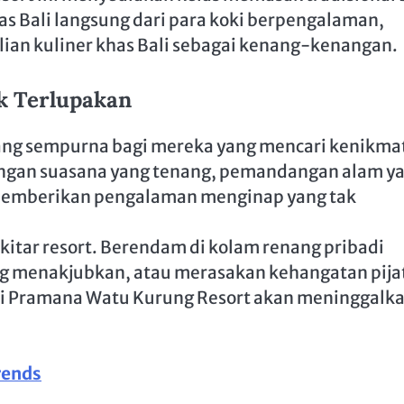
s Bali langsung dari para koki berpengalaman,
an kuliner khas Bali sebagai kenang-kenangan.
k Terlupakan
ang sempurna bagi mereka yang mencari kenikma
engan suasana yang tenang, pemandangan alam y
i memberikan pengalaman menginap yang tak
itar resort. Berendam di kolam renang pribadi
 menakjubkan, atau merasakan kehangatan pija
n di Pramana Watu Kurung Resort akan meninggalk
rends