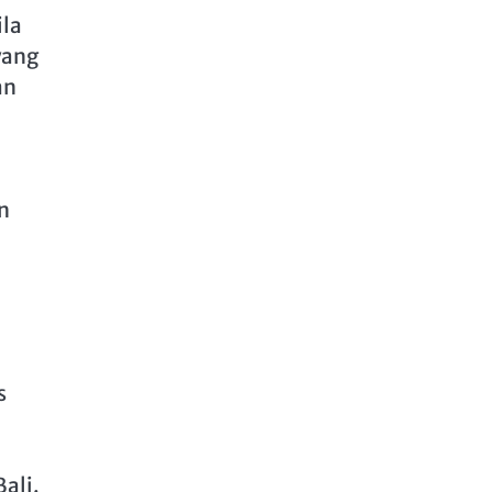
ila
yang
an
n
s
ali.