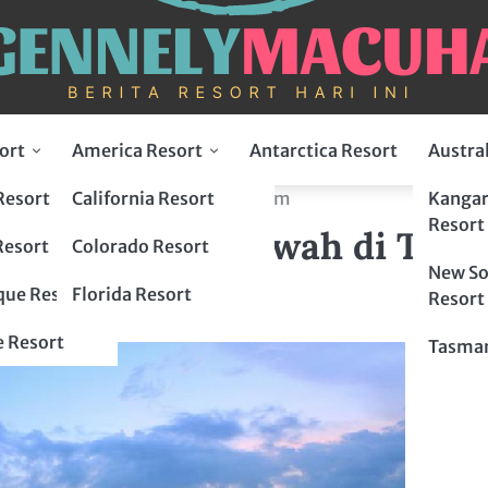
ort
America Resort
Antarctica Resort
Austra
Resort
California Resort
Kangar
ort: Hunian Mewah di Tengah Alam
Resort
ort: Hunian Mewah di Teng
Resort
Colorado Resort
New So
ue Resort
Florida Resort
Resort
 Resort
Tasman