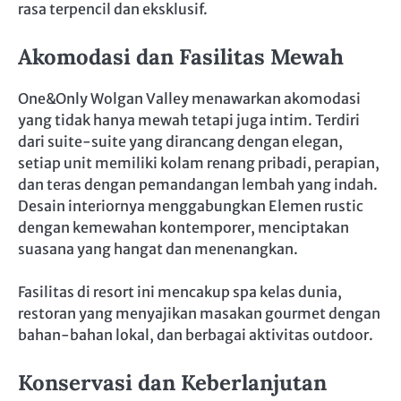
rasa terpencil dan eksklusif.
Akomodasi dan Fasilitas Mewah
One&Only Wolgan Valley menawarkan akomodasi
yang tidak hanya mewah tetapi juga intim. Terdiri
dari suite-suite yang dirancang dengan elegan,
setiap unit memiliki kolam renang pribadi, perapian,
dan teras dengan pemandangan lembah yang indah.
Desain interiornya menggabungkan Elemen rustic
dengan kemewahan kontemporer, menciptakan
suasana yang hangat dan menenangkan.
Fasilitas di resort ini mencakup spa kelas dunia,
restoran yang menyajikan masakan gourmet dengan
bahan-bahan lokal, dan berbagai aktivitas outdoor.
Konservasi dan Keberlanjutan