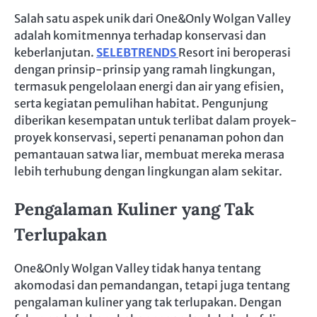
Salah satu aspek unik dari One&Only Wolgan Valley
adalah komitmennya terhadap konservasi dan
keberlanjutan.
SELEBTRENDS
Resort ini beroperasi
dengan prinsip-prinsip yang ramah lingkungan,
termasuk pengelolaan energi dan air yang efisien,
serta kegiatan pemulihan habitat. Pengunjung
diberikan kesempatan untuk terlibat dalam proyek-
proyek konservasi, seperti penanaman pohon dan
pemantauan satwa liar, membuat mereka merasa
lebih terhubung dengan lingkungan alam sekitar.
Pengalaman Kuliner yang Tak
Terlupakan
One&Only Wolgan Valley tidak hanya tentang
akomodasi dan pemandangan, tetapi juga tentang
pengalaman kuliner yang tak terlupakan. Dengan