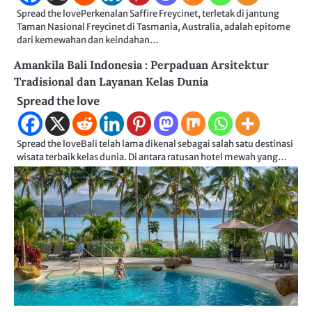
Spread the lovePerkenalan Saffire Freycinet, terletak di jantung
Taman Nasional Freycinet di Tasmania, Australia, adalah epitome
dari kemewahan dan keindahan…
Amankila Bali Indonesia : Perpaduan Arsitektur
Tradisional dan Layanan Kelas Dunia
Spread the love
Spread the loveBali telah lama dikenal sebagai salah satu destinasi
wisata terbaik kelas dunia. Di antara ratusan hotel mewah yang…