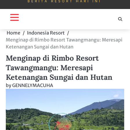
Home
Indonesia Resort
Menginap di Rimbo Resort Tawangmangu: Meresapi
Ketenangan Sungai dan Hutan
Menginap di Rimbo Resort
Tawangmangu: Meresapi
Ketenangan Sungai dan Hutan
by
GENNELYMACUHA