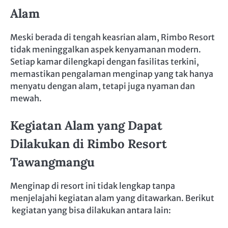
Alam
Meski berada di tengah keasrian alam, Rimbo Resort
tidak meninggalkan aspek kenyamanan modern.
Setiap kamar dilengkapi dengan fasilitas terkini,
memastikan pengalaman menginap yang tak hanya
menyatu dengan alam, tetapi juga nyaman dan
mewah.
Kegiatan Alam yang Dapat
Dilakukan di Rimbo Resort
Tawangmangu
Menginap di resort ini tidak lengkap tanpa
menjelajahi kegiatan alam yang ditawarkan. Berikut
kegiatan yang bisa dilakukan antara lain: