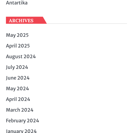
Antartika
ARCHIVES
May 2025
April 2025
August 2024
July 2024
June 2024
May 2024
April 2024
March 2024
February 2024
January 2024