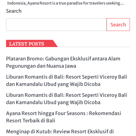
Indonesia, Ayana Resort is a true paradise for travelers seeking…
Search
Search
LATEST POSTS
Plataran Bromo: Gabungan Eksklusif antara Alam
Pegunungan dan Nuansa Jawa
Liburan Romantis di Bali: Resort Seperti Viceroy Bali
dan Kamandalu Ubud yang Wajib Dicoba
Liburan Romantis di Bali: Resort Seperti Viceroy Bali
dan Kamandalu Ubud yang Wajib Dicoba
Ayana Resort hingga Four Seasons : Rekomendasi
Resort Terbaik di Bali
Menginap di Kutub: Review Resort Eksklusif di