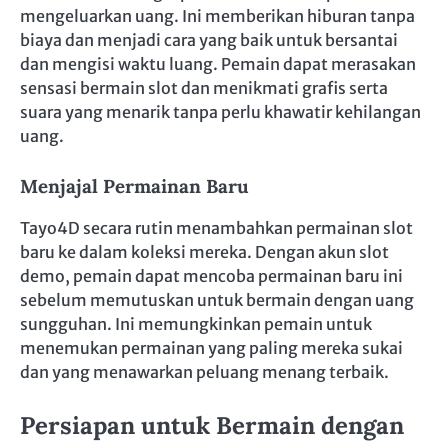
mengeluarkan uang. Ini memberikan hiburan tanpa
biaya dan menjadi cara yang baik untuk bersantai
dan mengisi waktu luang. Pemain dapat merasakan
sensasi bermain slot dan menikmati grafis serta
suara yang menarik tanpa perlu khawatir kehilangan
uang.
Menjajal Permainan Baru
Tayo4D secara rutin menambahkan permainan slot
baru ke dalam koleksi mereka. Dengan akun slot
demo, pemain dapat mencoba permainan baru ini
sebelum memutuskan untuk bermain dengan uang
sungguhan. Ini memungkinkan pemain untuk
menemukan permainan yang paling mereka sukai
dan yang menawarkan peluang menang terbaik.
Persiapan untuk Bermain dengan