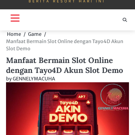
Home
Game
Manfaat Bermain Slot Online dengan Tayo4D Akun
Slot Demo
Manfaat Bermain Slot Online
dengan Tayo4D Akun Slot Demo
by
GENNELYMACUHA