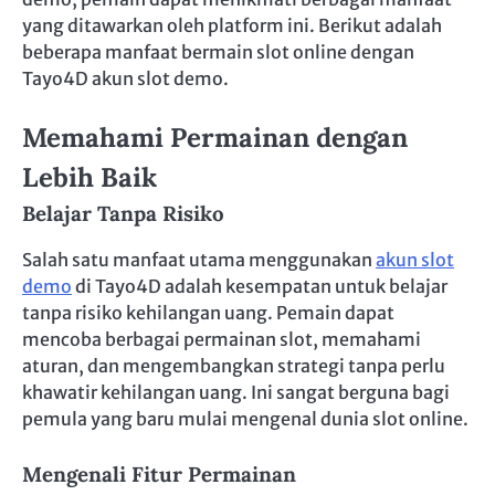
yang ditawarkan oleh platform ini. Berikut adalah
beberapa manfaat bermain slot online dengan
Tayo4D akun slot demo.
Memahami Permainan dengan
Lebih Baik
Belajar Tanpa Risiko
Salah satu manfaat utama menggunakan
akun slot
demo
di Tayo4D adalah kesempatan untuk belajar
tanpa risiko kehilangan uang. Pemain dapat
mencoba berbagai permainan slot, memahami
aturan, dan mengembangkan strategi tanpa perlu
khawatir kehilangan uang. Ini sangat berguna bagi
pemula yang baru mulai mengenal dunia slot online.
Mengenali Fitur Permainan