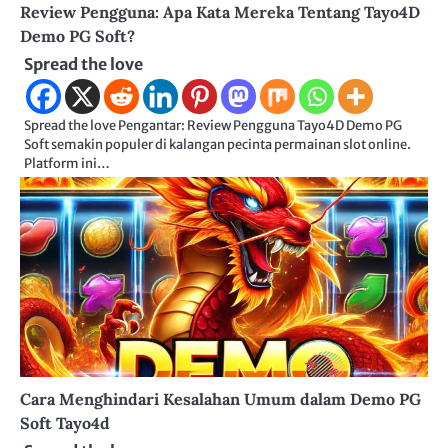
Review Pengguna: Apa Kata Mereka Tentang Tayo4D
Demo PG Soft?
Spread the love
Spread the love Pengantar: Review Pengguna Tayo4D Demo PG
Soft semakin populer di kalangan pecinta permainan slot online.
Platform ini…
Cara Menghindari Kesalahan Umum dalam Demo PG
Soft Tayo4d