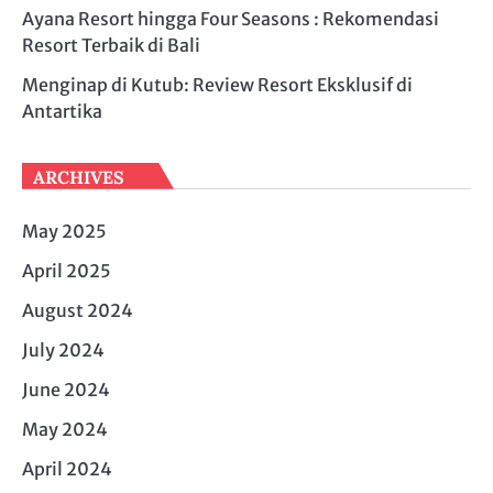
Ayana Resort hingga Four Seasons : Rekomendasi
Resort Terbaik di Bali
Menginap di Kutub: Review Resort Eksklusif di
Antartika
ARCHIVES
May 2025
April 2025
August 2024
July 2024
June 2024
May 2024
April 2024