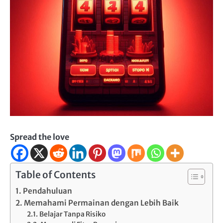
Spread the love
Table of Contents
Pendahuluan
Memahami Permainan dengan Lebih Baik
Belajar Tanpa Risiko