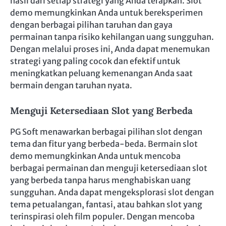
hasil dari setiap strategi yang Anda terapkan. Slot
demo memungkinkan Anda untuk bereksperimen
dengan berbagai pilihan taruhan dan gaya
permainan tanpa risiko kehilangan uang sungguhan.
Dengan melalui proses ini, Anda dapat menemukan
strategi yang paling cocok dan efektif untuk
meningkatkan peluang kemenangan Anda saat
bermain dengan taruhan nyata.
Menguji Ketersediaan Slot yang Berbeda
PG Soft menawarkan berbagai pilihan slot dengan
tema dan fitur yang berbeda-beda. Bermain slot
demo memungkinkan Anda untuk mencoba
berbagai permainan dan menguji ketersediaan slot
yang berbeda tanpa harus menghabiskan uang
sungguhan. Anda dapat mengeksplorasi slot dengan
tema petualangan, fantasi, atau bahkan slot yang
terinspirasi oleh film populer. Dengan mencoba