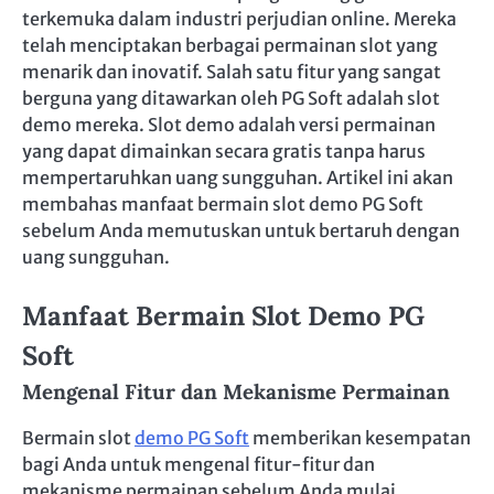
terkemuka dalam industri perjudian online. Mereka
telah menciptakan berbagai permainan slot yang
menarik dan inovatif. Salah satu fitur yang sangat
berguna yang ditawarkan oleh PG Soft adalah slot
demo mereka. Slot demo adalah versi permainan
yang dapat dimainkan secara gratis tanpa harus
mempertaruhkan uang sungguhan. Artikel ini akan
membahas manfaat bermain slot demo PG Soft
sebelum Anda memutuskan untuk bertaruh dengan
uang sungguhan.
Manfaat Bermain Slot Demo PG
Soft
Mengenal Fitur dan Mekanisme Permainan
Bermain slot
demo PG Soft
memberikan kesempatan
bagi Anda untuk mengenal fitur-fitur dan
mekanisme permainan sebelum Anda mulai