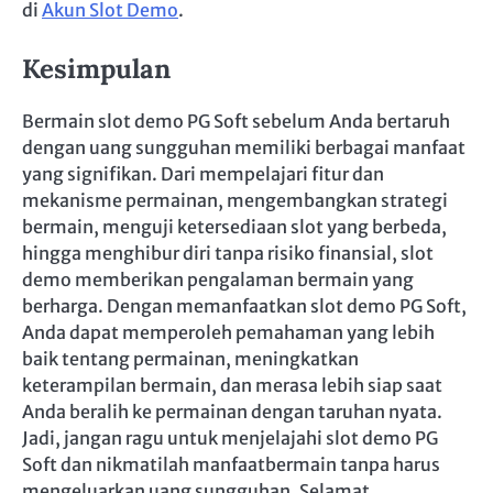
di
Akun Slot Demo
.
Kesimpulan
Bermain slot demo PG Soft sebelum Anda bertaruh
dengan uang sungguhan memiliki berbagai manfaat
yang signifikan. Dari mempelajari fitur dan
mekanisme permainan, mengembangkan strategi
bermain, menguji ketersediaan slot yang berbeda,
hingga menghibur diri tanpa risiko finansial, slot
demo memberikan pengalaman bermain yang
berharga. Dengan memanfaatkan slot demo PG Soft,
Anda dapat memperoleh pemahaman yang lebih
baik tentang permainan, meningkatkan
keterampilan bermain, dan merasa lebih siap saat
Anda beralih ke permainan dengan taruhan nyata.
Jadi, jangan ragu untuk menjelajahi slot demo PG
Soft dan nikmatilah manfaatbermain tanpa harus
mengeluarkan uang sungguhan. Selamat