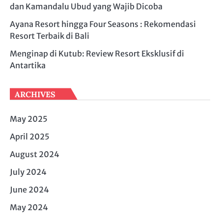
dan Kamandalu Ubud yang Wajib Dicoba
Ayana Resort hingga Four Seasons : Rekomendasi
Resort Terbaik di Bali
Menginap di Kutub: Review Resort Eksklusif di
Antartika
ARCHIVES
May 2025
April 2025
August 2024
July 2024
June 2024
May 2024