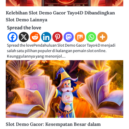
Kelebihan Slot Demo Gacor Tayo4D Dibandingkan
Slot Demo Lainnya
Spread the love
Spread the lovePendahuluan Slot Demo Gacor Tayo4D menjadi
salah satu pilihan populer di kalangan pemain slot online.
Keunggulannya yang menonjol…
Slot Demo Gacor: Kesempatan Besar dalam