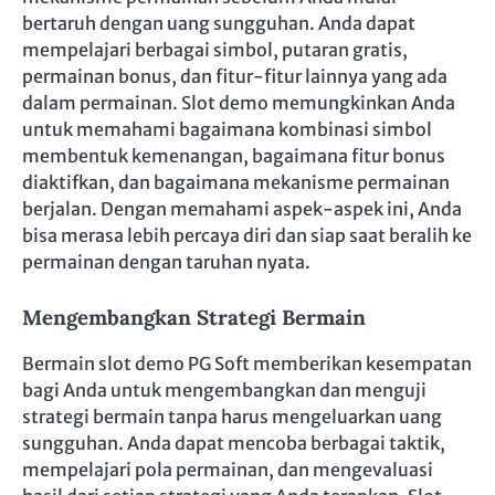
bertaruh dengan uang sungguhan. Anda dapat
mempelajari berbagai simbol, putaran gratis,
permainan bonus, dan fitur-fitur lainnya yang ada
dalam permainan. Slot demo memungkinkan Anda
untuk memahami bagaimana kombinasi simbol
membentuk kemenangan, bagaimana fitur bonus
diaktifkan, dan bagaimana mekanisme permainan
berjalan. Dengan memahami aspek-aspek ini, Anda
bisa merasa lebih percaya diri dan siap saat beralih ke
permainan dengan taruhan nyata.
Mengembangkan Strategi Bermain
Bermain slot demo PG Soft memberikan kesempatan
bagi Anda untuk mengembangkan dan menguji
strategi bermain tanpa harus mengeluarkan uang
sungguhan. Anda dapat mencoba berbagai taktik,
mempelajari pola permainan, dan mengevaluasi