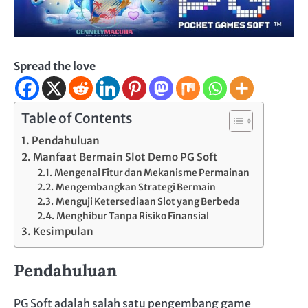
Spread the love
Table of Contents
Pendahuluan
Manfaat Bermain Slot Demo PG Soft
Mengenal Fitur dan Mekanisme Permainan
Mengembangkan Strategi Bermain
Menguji Ketersediaan Slot yang Berbeda
Menghibur Tanpa Risiko Finansial
Kesimpulan
Pendahuluan
PG Soft adalah salah satu pengembang game