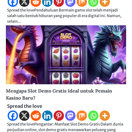
Spread the lovePendahuluan Bermain game slot telah menjadi
salah satu bentuk hiburan yang populer di era digital ini. Namun,
selain…
Mengapa Slot Demo Gratis Ideal untuk Pemain
Kasino Baru?
Spread the love
Spread the lovePengantar: Manfaat Slot Demo Gratis Dalam dunia
perjudian online, slot demo gratis menawarkan peluang yang