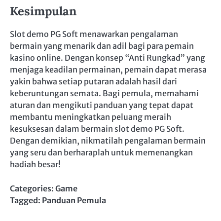
Kesimpulan
Slot demo PG Soft menawarkan pengalaman
bermain yang menarik dan adil bagi para pemain
kasino online. Dengan konsep “Anti Rungkad” yang
menjaga keadilan permainan, pemain dapat merasa
yakin bahwa setiap putaran adalah hasil dari
keberuntungan semata. Bagi pemula, memahami
aturan dan mengikuti panduan yang tepat dapat
membantu meningkatkan peluang meraih
kesuksesan dalam bermain slot demo PG Soft.
Dengan demikian, nikmatilah pengalaman bermain
yang seru dan berharaplah untuk memenangkan
hadiah besar!
Categories:
Game
Tagged:
Panduan Pemula