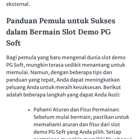
eksternal.
Panduan Pemula untuk Sukses
dalam Bermain Slot Demo PG
Soft
Bagi pemula yang baru mengenal dunia slot demo
PG Soft, mungkin terasa sedikit menantang untuk
memulai. Namun, dengan beberapa tips dan
panduan yang tepat, Anda dapat meningkatkan
peluang Anda untuk meraih kesuksesan. Berikut
adalah beberapa langkah yang dapat Anda ikuti:
Pahami Aturan dan Fitur Permainan:
Sebelum mulai bermain, pastikan untuk
memahami aturan dan fitur dari slot
demo PG Soft yang Anda pilih. Setiap