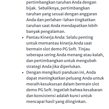
pertimbangkan taruhan Anda dengan
bijak. Sebaliknya, pertimbangkan
taruhan yang sesuai dengan anggaran
Anda dan perlahan-lahan tingkatkan
taruhan saat Anda mendapatkan lebih
banyak pengalaman.
Pantau Kinerja Anda: Selalu penting
untuk memantau kinerja Anda saat
bermain slot demo PG Soft. Tinjau
seberapa sering Anda menang atau kalah,
dan pertimbangkan untuk mengubah
strategi Anda jika diperlukan.
Dengan mengikuti panduan ini, Anda
dapat meningkatkan peluang Anda untuk
meraih kesuksesan dalam bermain slot
demo PG Soft. Ingatlah bahwa kesabaran
dan konsistensi adalah kunci untuk
mencapai hasil yang diinginkan.