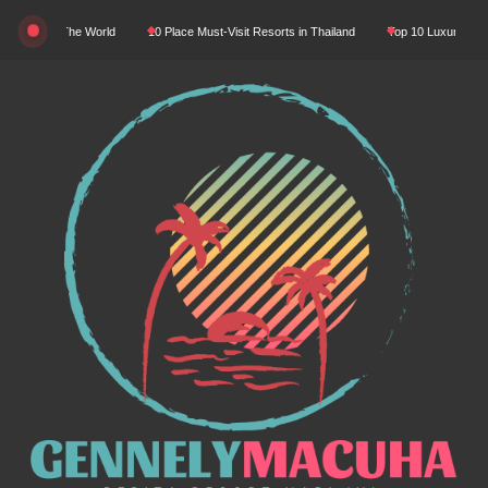
Skip
ty In The World
10 Place Must-Visit Resorts in Thailand
Top 10 Luxury Resorts in
to
content