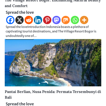
and Comfort
Spread the love
Spread the loveIntroduction Indonesia boasts a plethora of
captivating tourist destinations, and The Village Resort Bogor is
undoubtedly one of…
Pantai Berlian, Nusa Penida: Permata Tersembunyi di
Bali
Spread the love