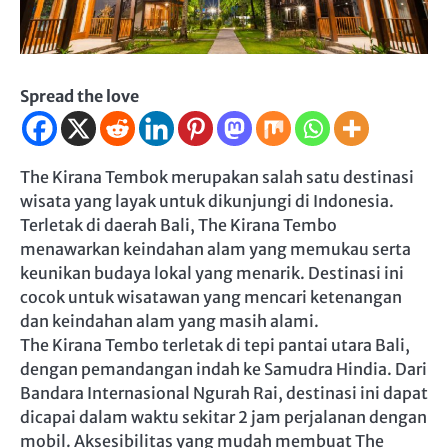
Spread the love
The Kirana Tembok merupakan salah satu destinasi
wisata yang layak untuk dikunjungi di Indonesia.
Terletak di daerah Bali, The Kirana Tembo
menawarkan keindahan alam yang memukau serta
keunikan budaya lokal yang menarik. Destinasi ini
cocok untuk wisatawan yang mencari ketenangan
dan keindahan alam yang masih alami.
The Kirana Tembo terletak di tepi pantai utara Bali,
dengan pemandangan indah ke Samudra Hindia. Dari
Bandara Internasional Ngurah Rai, destinasi ini dapat
dicapai dalam waktu sekitar 2 jam perjalanan dengan
mobil. Aksesibilitas yang mudah membuat The