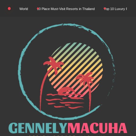
Skip
The World
10 Place Must-Visit Resorts in Thailand
Top 10 Luxury Resorts in Asia
to
content