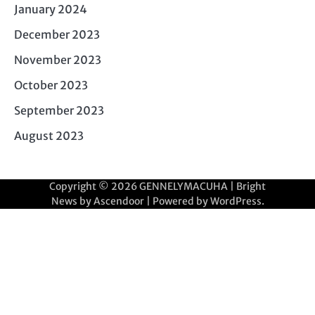
January 2024
December 2023
November 2023
October 2023
September 2023
August 2023
Copyright © 2026
GENNELYMACUHA
| Bright
News by
Ascendoor
| Powered by
WordPress
.