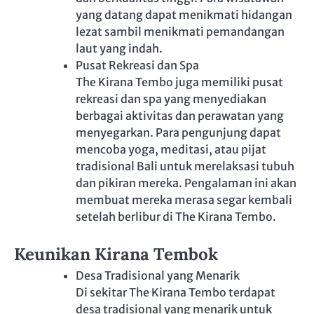
yang datang dapat menikmati hidangan
lezat sambil menikmati pemandangan
laut yang indah.
Pusat Rekreasi dan Spa
The Kirana Tembo juga memiliki pusat
rekreasi dan spa yang menyediakan
berbagai aktivitas dan perawatan yang
menyegarkan. Para pengunjung dapat
mencoba yoga, meditasi, atau pijat
tradisional Bali untuk merelaksasi tubuh
dan pikiran mereka. Pengalaman ini akan
membuat mereka merasa segar kembali
setelah berlibur di The Kirana Tembo.
Keunikan Kirana Tembok
Desa Tradisional yang Menarik
Di sekitar The Kirana Tembo terdapat
desa tradisional yang menarik untuk