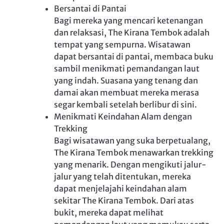
Bersantai di Pantai
Bagi mereka yang mencari ketenangan
dan relaksasi, The Kirana Tembok adalah
tempat yang sempurna. Wisatawan
dapat bersantai di pantai, membaca buku
sambil menikmati pemandangan laut
yang indah. Suasana yang tenang dan
damai akan membuat mereka merasa
segar kembali setelah berlibur di sini.
Menikmati Keindahan Alam dengan
Trekking
Bagi wisatawan yang suka berpetualang,
The Kirana Tembok menawarkan trekking
yang menarik. Dengan mengikuti jalur-
jalur yang telah ditentukan, mereka
dapat menjelajahi keindahan alam
sekitar The Kirana Tembok. Dari atas
bukit, mereka dapat melihat