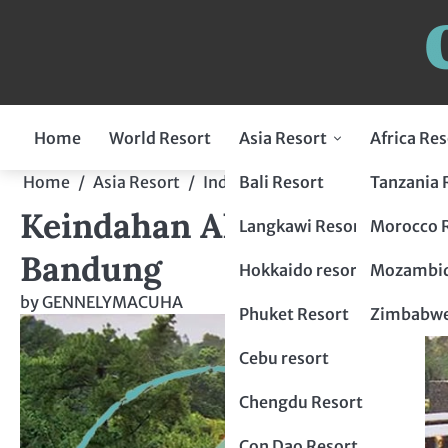
Home
World Resort
Asia Resort
Africa Res
Indonesia Resort
Bali Resort
Tanzania 
Home
Asia Resort
Indonesia Resort
Keindahan 
Keindahan Alam dan Keme
Flores Resort
Malaysia Resort
Langkawi Resort
Morocco 
Bandung
Lombok Resort
penang resort
Japan Resort
Hokkaido resort
Mozambiq
by
GENNELYMACUHA
Bogor Resort
Tokyo Resort
Thailand Resort
Phuket Resort
Zimbabwe
Chiang Mai Resort
Philippines Resort
Cebu resort
krabi resort
Palawan resort
China Resort
Chengdu Resort
Hangzhou Resort
Vietnam Resort
Con Dao Resort