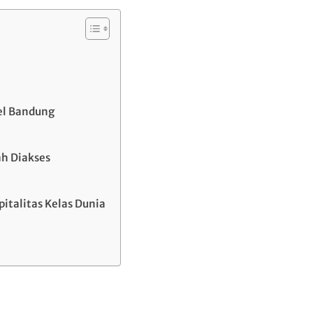
el Bandung
ah Diakses
talitas Kelas Dunia