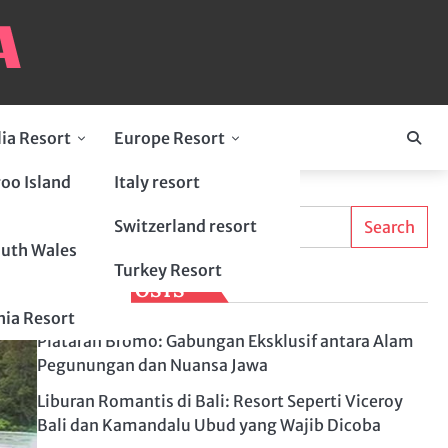
lia Resort
Europe Resort
oo Island
Italy resort
Search
Switzerland resort
Search
uth Wales
Turkey Resort
LATEST POSTS
ia Resort
Plataran Bromo: Gabungan Eksklusif antara Alam
Pegunungan dan Nuansa Jawa
Liburan Romantis di Bali: Resort Seperti Viceroy
Bali dan Kamandalu Ubud yang Wajib Dicoba