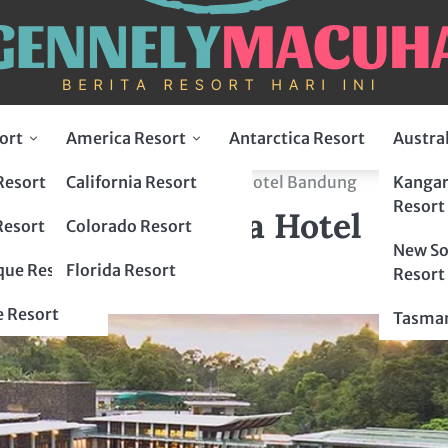
ort
America Resort
Antarctica Resort
Austra
Resort
California Resort
Kangar
Alam dan Kemewahan di Padma Hotel Bandung
Resort
wahan di Padma Hotel
Resort
Colorado Resort
New So
ue Resort
Florida Resort
Resort
 Resort
Tasman