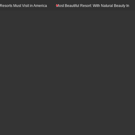
t Visit in America
Most Beautiful Resort: With Natural Beauty In The World