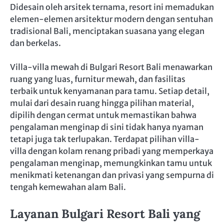
Didesain oleh arsitek ternama, resort ini memadukan
elemen-elemen arsitektur modern dengan sentuhan
tradisional Bali, menciptakan suasana yang elegan
dan berkelas.
Villa-villa mewah di Bulgari Resort Bali menawarkan
ruang yang luas, furnitur mewah, dan fasilitas
terbaik untuk kenyamanan para tamu. Setiap detail,
mulai dari desain ruang hingga pilihan material,
dipilih dengan cermat untuk memastikan bahwa
pengalaman menginap di sini tidak hanya nyaman
tetapi juga tak terlupakan. Terdapat pilihan villa-
villa dengan kolam renang pribadi yang memperkaya
pengalaman menginap, memungkinkan tamu untuk
menikmati ketenangan dan privasi yang sempurna di
tengah kemewahan alam Bali.
Layanan Bulgari Resort Bali yang