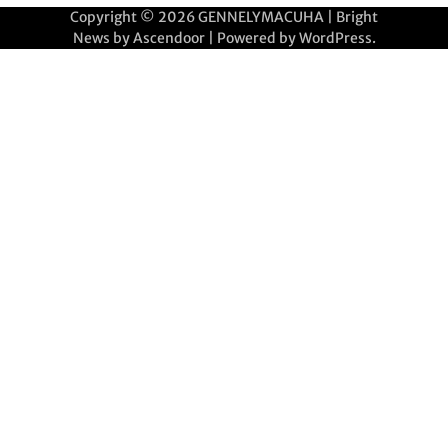
Copyright © 2026
GENNELYMACUHA
| Bright
News by
Ascendoor
| Powered by
WordPress
.