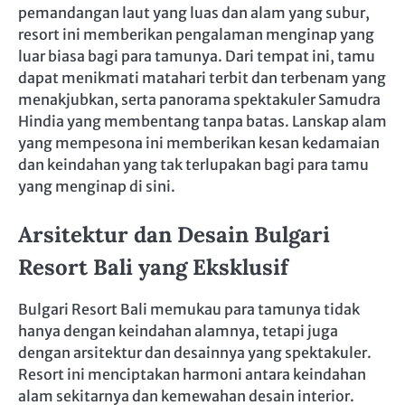
pemandangan laut yang luas dan alam yang subur,
resort ini memberikan pengalaman menginap yang
luar biasa bagi para tamunya. Dari tempat ini, tamu
dapat menikmati matahari terbit dan terbenam yang
menakjubkan, serta panorama spektakuler Samudra
Hindia yang membentang tanpa batas. Lanskap alam
yang mempesona ini memberikan kesan kedamaian
dan keindahan yang tak terlupakan bagi para tamu
yang menginap di sini.
Arsitektur dan Desain Bulgari
Resort Bali yang Eksklusif
Bulgari Resort Bali memukau para tamunya tidak
hanya dengan keindahan alamnya, tetapi juga
dengan arsitektur dan desainnya yang spektakuler.
Resort ini menciptakan harmoni antara keindahan
alam sekitarnya dan kemewahan desain interior.