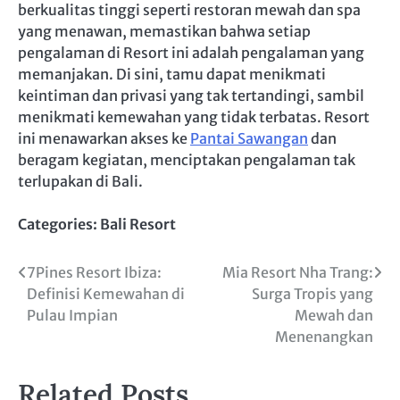
berkualitas tinggi seperti restoran mewah dan spa
yang menawan, memastikan bahwa setiap
pengalaman di Resort ini adalah pengalaman yang
memanjakan. Di sini, tamu dapat menikmati
keintiman dan privasi yang tak tertandingi, sambil
menikmati kemewahan yang tidak terbatas. Resort
ini menawarkan akses ke
Pantai Sawangan
dan
beragam kegiatan, menciptakan pengalaman tak
terlupakan di Bali.
Categories:
Bali Resort
Post
7Pines Resort Ibiza:
Mia Resort Nha Trang:
Definisi Kemewahan di
Surga Tropis yang
navigation
Pulau Impian
Mewah dan
Menenangkan
Related Posts