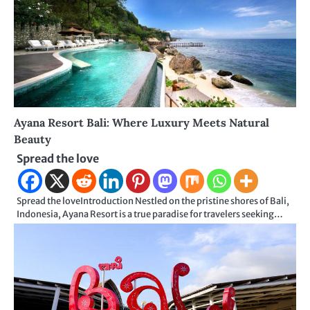
Ayana Resort Bali: Where Luxury Meets Natural
Beauty
Spread the love
Spread the loveIntroduction Nestled on the pristine shores of Bali,
Indonesia, Ayana Resort is a true paradise for travelers seeking…