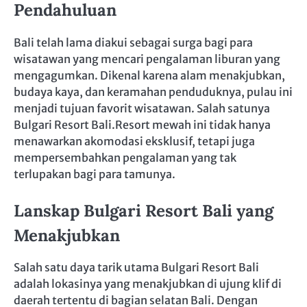
Pendahuluan
Bali telah lama diakui sebagai surga bagi para
wisatawan yang mencari pengalaman liburan yang
mengagumkan. Dikenal karena alam menakjubkan,
budaya kaya, dan keramahan penduduknya, pulau ini
menjadi tujuan favorit wisatawan. Salah satunya
Bulgari Resort Bali.Resort mewah ini tidak hanya
menawarkan akomodasi eksklusif, tetapi juga
mempersembahkan pengalaman yang tak
terlupakan bagi para tamunya.
Lanskap Bulgari Resort Bali yang
Menakjubkan
Salah satu daya tarik utama Bulgari Resort Bali
adalah lokasinya yang menakjubkan di ujung klif di
daerah tertentu di bagian selatan Bali. Dengan