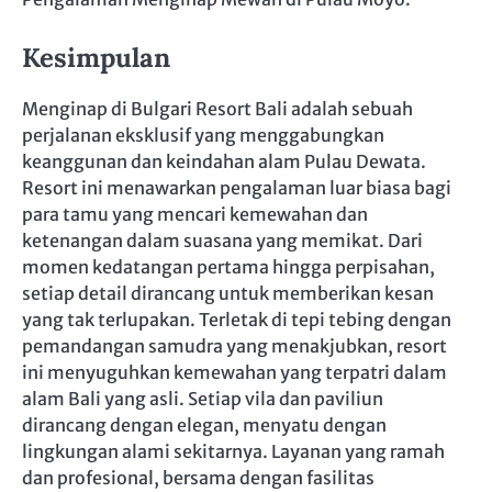
Kesimpulan
Menginap di Bulgari Resort Bali adalah sebuah
perjalanan eksklusif yang menggabungkan
keanggunan dan keindahan alam Pulau Dewata.
Resort ini menawarkan pengalaman luar biasa bagi
para tamu yang mencari kemewahan dan
ketenangan dalam suasana yang memikat. Dari
momen kedatangan pertama hingga perpisahan,
setiap detail dirancang untuk memberikan kesan
yang tak terlupakan. Terletak di tepi tebing dengan
pemandangan samudra yang menakjubkan, resort
ini menyuguhkan kemewahan yang terpatri dalam
alam Bali yang asli. Setiap vila dan paviliun
dirancang dengan elegan, menyatu dengan
lingkungan alami sekitarnya. Layanan yang ramah
dan profesional, bersama dengan fasilitas