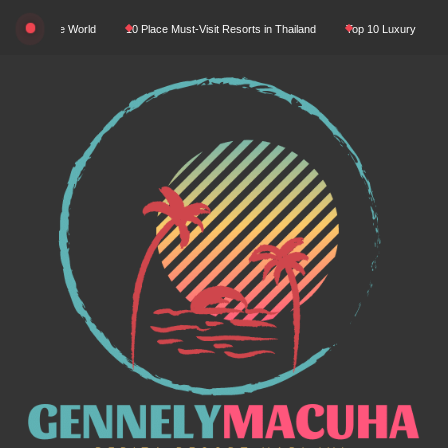
Skip
n The World
10 Place Must-Visit Resorts in Thailand
Top 10 Luxury Resorts in Asi
to
content