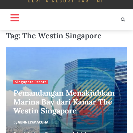
Tag:
The Westin Singapore
Singapore Resort
Pemandangan Menakjubkan
Marina Bay dari Kamar The
Westin Singapore
by
GENNELYMACUHA