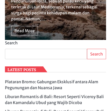
Pendahuluan Ibiza, sebuah pulau kecil yang
terletak di Laut Mediterania, terkenal sebagai
surga bagi pecinta kehidupan malam dan
pantai. Namun,…
Read More
Search
Search
LATEST POSTS
Plataran Bromo: Gabungan Eksklusif antara Alam
Pegunungan dan Nuansa Jawa
Liburan Romantis di Bali: Resort Seperti Viceroy Bali
dan Kamandalu Ubud yang Wajib Dicoba